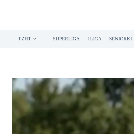
Przejdź
do
treści
PZHT
SUPERLIGA
I LIGA
SENIORKI