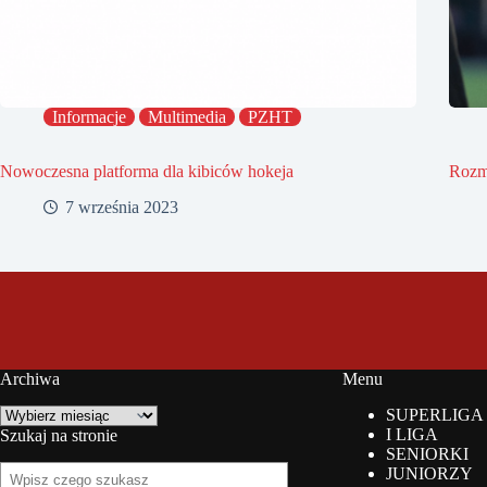
Informacje
Multimedia
PZHT
Nowoczesna platforma dla kibiców hokeja
Rozm
7 września 2023
Archiwa
Menu
Archiwa
SUPERLIGA
I LIGA
Szukaj na stronie
SENIORKI
Szukaj
JUNIORZY