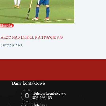
timedia
 ŁĄCZY NAS HOKEJ. NA TRAWIE #40
6 sierpnia 2021
Dane kontaktowe
Telefon komórkowy:
603 766 185
Telefon: