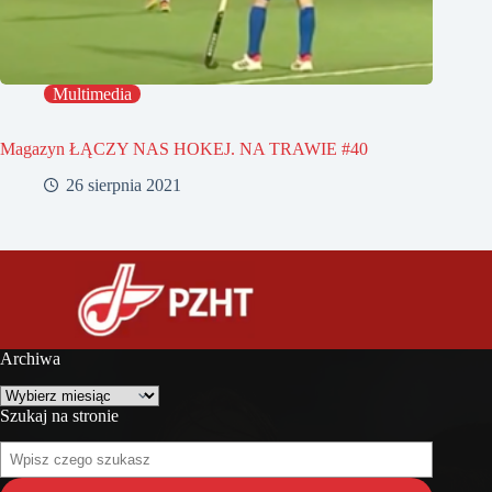
Multimedia
Magazyn ŁĄCZY NAS HOKEJ. NA TRAWIE #40
26 sierpnia 2021
Archiwa
Archiwa
Szukaj na stronie
Szukaj
na
stronie