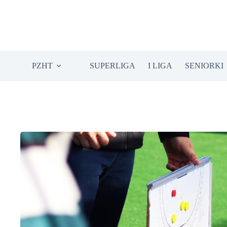
Przejdź
do
treści
PZHT
SUPERLIGA
I LIGA
SENIORKI