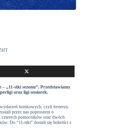
ZHT
– „11-stki sezonu”. Przedstawiamy
rligi oraz ligi seniorek.
 wydarzeń boiskowych, czyli trenerzy.
ostali przez nas poproszeni o
w, czterech pomocników oraz dwóch
w. Do “11-stki” dostali się hokeiści z