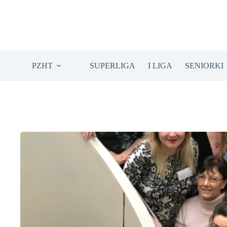
Przejdź
do
treści
PZHT
SUPERLIGA
I LIGA
SENIORKI