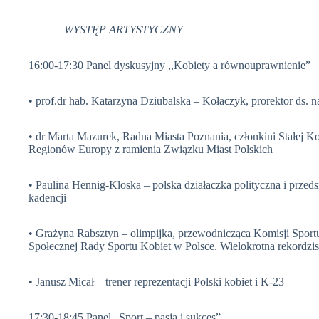
———–WYSTĘP ARTYSTYCZNY————
16:00-17:30 Panel dyskusyjny ,,Kobiety a równouprawnienie”
• prof.dr hab. Katarzyna Dziubalska – Kołaczyk, prorektor ds. n
• dr Marta Mazurek, Radna Miasta Poznania, członkini Stałej 
Regionów Europy z ramienia Związku Miast Polskich
• Paulina Hennig-Kloska – polska działaczka polityczna i przeds
kadencji
• Grażyna Rabsztyn – olimpijka, przewodnicząca Komisji Sport
Społecznej Rady Sportu Kobiet w Polsce. Wielokrotna rekordzist
• Janusz Micał – trener reprezentacji Polski kobiet i K-23
17:30-18:45 Panel „Sport – pasja i sukces”