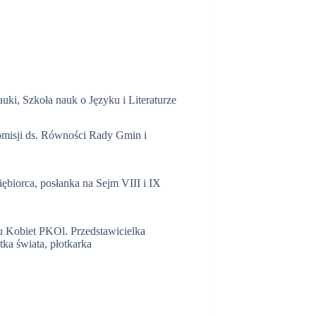
auki, Szkoła nauk o Języku i Literaturze
Komisji ds. Równości Rady Gmin i
iębiorca, posłanka na Sejm VIII i IX
u Kobiet PKOl. Przedstawicielka
ka świata, płotkarka