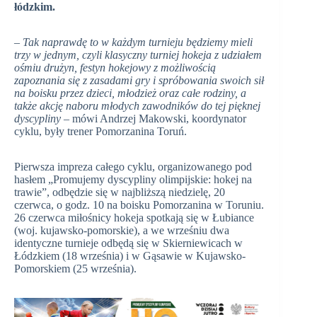
łódzkim.
– Tak naprawdę to w każdym turnieju będziemy mieli
trzy w jednym, czyli klasyczny turniej hokeja z udziałem
ośmiu drużyn, festyn hokejowy z możliwością
zapoznania się z zasadami gry i spróbowania swoich sił
na boisku przez dzieci, młodzież oraz całe rodziny, a
także akcję naboru młodych zawodników do tej pięknej
dyscypliny
– mówi Andrzej Makowski, koordynator
cyklu, były trener Pomorzanina Toruń.
Pierwsza impreza całego cyklu, organizowanego pod
hasłem „Promujemy dyscypliny olimpijskie: hokej na
trawie”, odbędzie się w najbliższą niedzielę, 20
czerwca, o godz. 10 na boisku Pomorzanina w Toruniu.
26 czerwca miłośnicy hokeja spotkają się w Łubiance
(woj. kujawsko-pomorskie), a we wrześniu dwa
identyczne turnieje odbędą się w Skierniewicach w
Łódzkiem (18 września) i w Gąsawie w Kujawsko-
Pomorskiem (25 września).