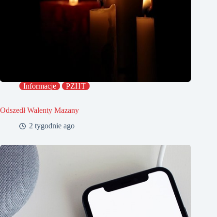
Informacje
PZHT
Odszedł Walenty Mazany
2 tygodnie ago