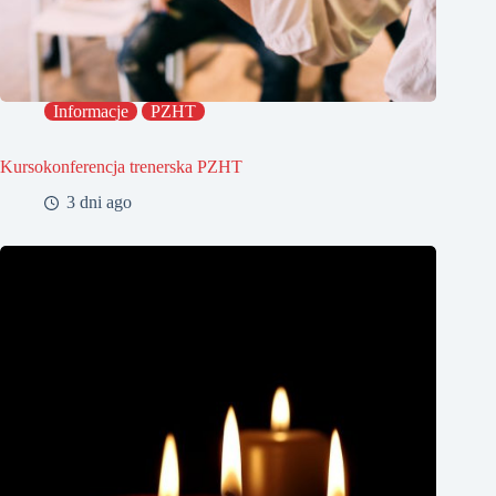
Informacje
PZHT
Kursokonferencja trenerska PZHT
3 dni ago