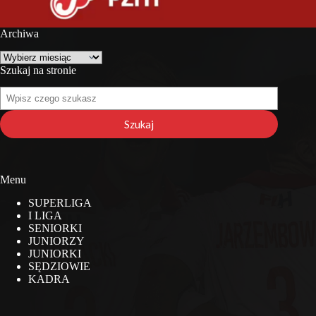
Archiwa
Archiwa
Szukaj na stronie
Szukaj
na
stronie
Szukaj
Menu
SUPERLIGA
I LIGA
SENIORKI
JUNIORZY
JUNIORKI
SĘDZIOWIE
KADRA