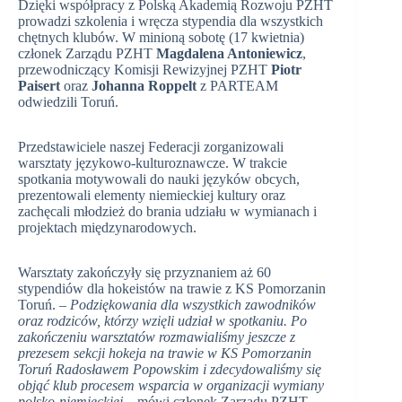
Dzięki współpracy z Polską Akademią Rozwoju PZHT
prowadzi szkolenia i wręcza stypendia dla wszystkich
chętnych klubów. W minioną sobotę (17 kwietnia)
członek Zarządu PZHT
Magdalena Antoniewicz
,
przewodniczący Komisji Rewizyjnej PZHT
Piotr
Paisert
oraz
Johanna Roppelt
z PARTEAM
odwiedzili Toruń.
Przedstawiciele naszej Federacji zorganizowali
warsztaty językowo-kulturoznawcze. W trakcie
spotkania motywowali do nauki języków obcych,
prezentowali elementy niemieckiej kultury oraz
zachęcali młodzież do brania udziału w wymianach i
projektach międzynarodowych.
Warsztaty zakończyły się przyznaniem aż 60
stypendiów dla hokeistów na trawie z KS Pomorzanin
Toruń. –
Podziękowania dla wszystkich zawodników
oraz rodziców, którzy wzięli udział w spotkaniu. Po
zakończeniu warsztatów rozmawialiśmy jeszcze z
prezesem sekcji hokeja na trawie w KS Pomorzanin
Toruń Radosławem Popowskim i zdecydowaliśmy się
objąć klub procesem wsparcia w organizacji wymiany
polsko-niemieckiej
– mówi członek Zarządu PZHT