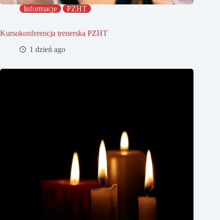
Informacje
PZHT
Kursokonferencja trenerska PZHT
1 dzień ago