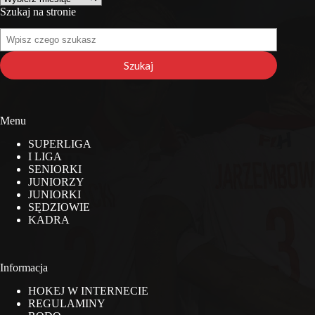
Szukaj na stronie
Szukaj
na
stronie
Szukaj
Menu
SUPERLIGA
I LIGA
SENIORKI
JUNIORZY
JUNIORKI
SĘDZIOWIE
KADRA
Informacja
HOKEJ W INTERNECIE
REGULAMINY