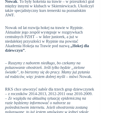
Nowak
. To były hokeista na trawie – w przeszłości grał
między innymi w klubach w Skierniewicach. Ukończył
także specjalistyczny kurs trenerski na poznańskim
AWF.
Nowak od lat rozwija hokej na trawie w Rypinie.
Aktualnie jego zespół występuje w rozgrywkach
centralnych PZHT – w lidze juniorek, a już w
niedalekiej przyszłości w Rypinie ma powstać
Akademia Hokeja na Trawie pod nazwą
„Hokej dla
dziewczyn”
.
– Ruszymy z naborem niedługo, bo czekamy na
poluzowanie obostrzeń. Jeśli tylko będzie „zielone
światło”, to bierzemy się do pracy. Mamy już pytania
od rodziców, więc jestem dobrej myśli
– mówi Nowak.
RKS chce utworzyć nabór dla trzech grup dziewczynek
– z roczników 2014-2013, 2012-2011 oraz 2010-2009.
–
Ze względu na aktualną sytuację epidemiczną na
razie będziemy informować o naborze za
pośrednictwem internetu. Jeżeli obostrzenia zostaną
poluzowane, to już jestem umówiony w jednej szkole,