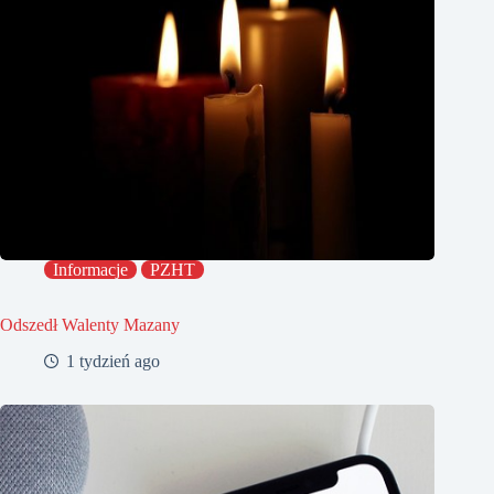
Informacje
PZHT
Odszedł Walenty Mazany
1 tydzień ago