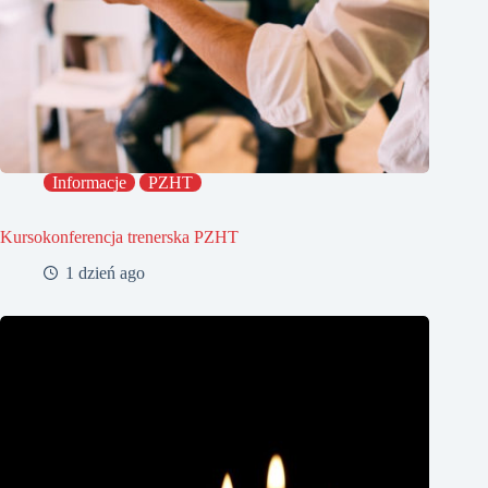
Informacje
PZHT
Kursokonferencja trenerska PZHT
1 dzień ago