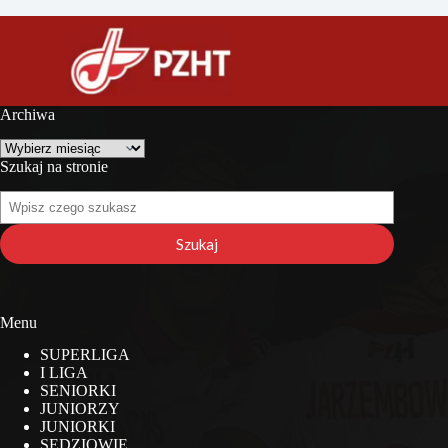
Archiwa
Archiwa
Szukaj na stronie
Szukaj
na
stronie
Szukaj
Menu
SUPERLIGA
I LIGA
SENIORKI
JUNIORZY
JUNIORKI
SĘDZIOWIE