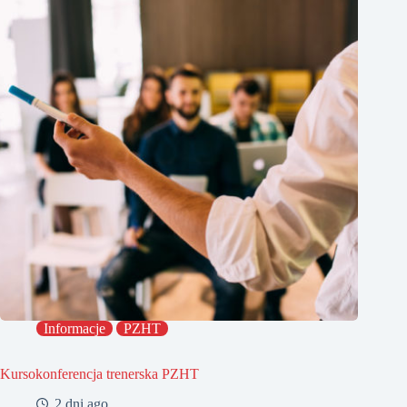
Informacje
PZHT
Kursokonferencja trenerska PZHT
2 dni ago