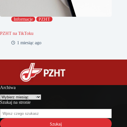
Informacje
PZHT
PZHT na TikToku
1 miesiąc ago
Archiwa
Archiwa
Szukaj na stronie
Szukaj
na
stronie
Szukaj