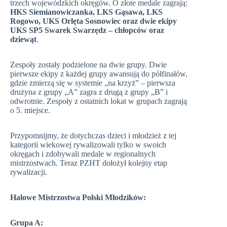
trzech wojewódzkich okręgów. O złote medale zagrają:
HKS Siemianowiczanka, LKS Gąsawa, LKS
Rogowo, UKS Orlęta Sosnowiec oraz dwie ekipy
UKS SP5 Swarek Swarzędz – chłopców oraz
dziewąt
.
Zespoły zostały podzielone na dwie grupy. Dwie
pierwsze ekipy z każdej grupy awansują do półfinałów,
gdzie zmierzą się w systemie „na krzyż” – pierwsza
drużyna z grupy „A” zagra z drugą z grupy „B” i
odwrotnie. Zespoły z ostatnich lokat w grupach zagrają
o 5. miejsce.
Przypomnijmy, że dotychczas dzieci i młodzież z tej
kategorii wiekowej rywalizowali tylko w swoich
okręgach i zdobywali medale w regionalnych
mistrzostwach. Teraz PZHT dołożył kolejny etap
rywalizacji.
Halowe Mistrzostwa Polski Młodzików:
Grupa A: