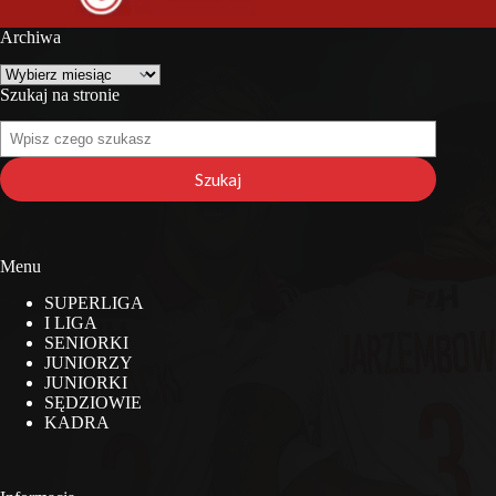
Archiwa
Archiwa
Szukaj na stronie
Szukaj
na
stronie
Szukaj
Menu
SUPERLIGA
I LIGA
SENIORKI
JUNIORZY
JUNIORKI
SĘDZIOWIE
KADRA