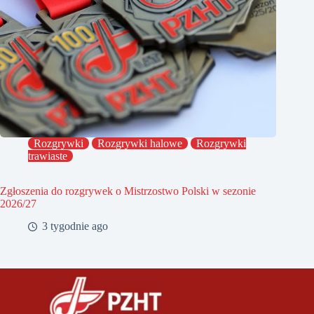
Rozgrywki
Rozgrywki halowe
Rozgrywki
trawiaste
Zgłoszenia do rozgrywek o Mistrzostwo Polski w sezonie
2026/27
3 tygodnie ago