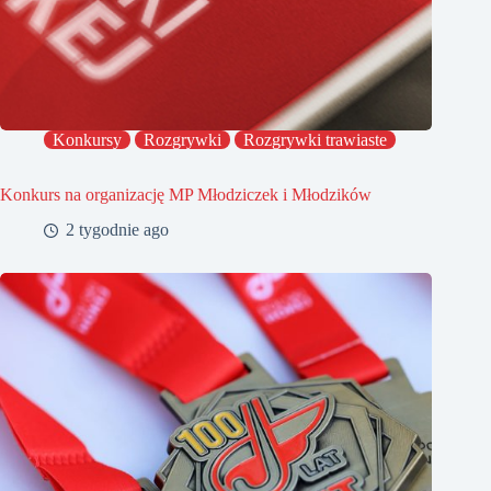
Konkursy
Rozgrywki
Rozgrywki trawiaste
Konkurs na organizację MP Młodziczek i Młodzików
2 tygodnie ago