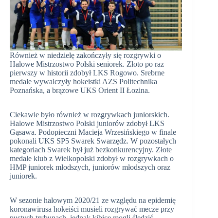
Również w niedzielę zakończyły się rozgrywki o
Halowe Mistrzostwo Polski seniorek. Złoto po raz
pierwszy w historii zdobył LKS Rogowo. Srebrne
medale wywalczyły hokeistki AZS Politechnika
Poznańska, a brązowe UKS Orient II Łozina.
Ciekawie było również w rozgrywkach juniorskich.
Halowe Mistrzostwo Polski juniorów zdobył LKS
Gąsawa. Podopieczni Macieja Wrzesińskiego w finale
pokonali UKS SP5 Swarek Swarzędz. W pozostałych
kategoriach Swarek był już bezkonkurencyjny. Złote
medale klub z Wielkopolski zdobył w rozgrywkach o
HMP juniorek młodszych, juniorów młodszych oraz
juniorek.
W sezonie halowym 2020/21 ze względu na epidemię
koronawirusa hokeiści musieli rozgrywać mecze przy
pustych trybunach, jednak kibice mogli śledzić