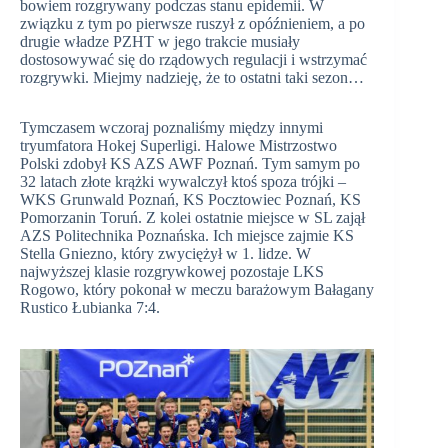
bowiem rozgrywany podczas stanu epidemii. W
związku z tym po pierwsze ruszył z opóźnieniem, a po
drugie władze PZHT w jego trakcie musiały
dostosowywać się do rządowych regulacji i wstrzymać
rozgrywki. Miejmy nadzieję, że to ostatni taki sezon…
Tymczasem wczoraj poznaliśmy między innymi
tryumfatora Hokej Superligi. Halowe Mistrzostwo
Polski zdobył KS AZS AWF Poznań. Tym samym po
32 latach złote krążki wywalczył ktoś spoza trójki –
WKS Grunwald Poznań, KS Pocztowiec Poznań, KS
Pomorzanin Toruń. Z kolei ostatnie miejsce w SL zajął
AZS Politechnika Poznańska. Ich miejsce zajmie KS
Stella Gniezno, który zwyciężył w 1. lidze. W
najwyższej klasie rozgrywkowej pozostaje LKS
Rogowo, który pokonał w meczu barażowym Bałagany
Rustico Łubianka 7:4.