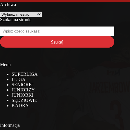
Archiwa
Archiwa
Szukaj na stronie
Szukaj
na
stronie
Szukaj
Menu
SUPERLIGA
I LIGA
SENIORKI
JUNIORZY
JUNIORKI
SĘDZIOWIE
KADRA
Informacja