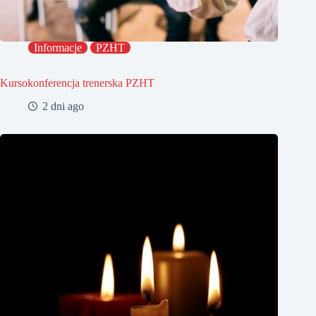
Informacje
PZHT
Kursokonferencja trenerska PZHT
2 dni ago