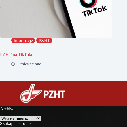
Informacje
PZHT
PZHT na TikToku
1 miesiąc ago
Archiwa
Archiwa
Szukaj na stronie