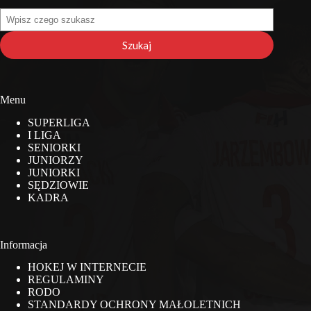
Szukaj
na
stronie
Szukaj
Menu
SUPERLIGA
I LIGA
SENIORKI
JUNIORZY
JUNIORKI
SĘDZIOWIE
KADRA
Informacja
HOKEJ W INTERNECIE
REGULAMINY
RODO
STANDARDY OCHRONY MAŁOLETNICH