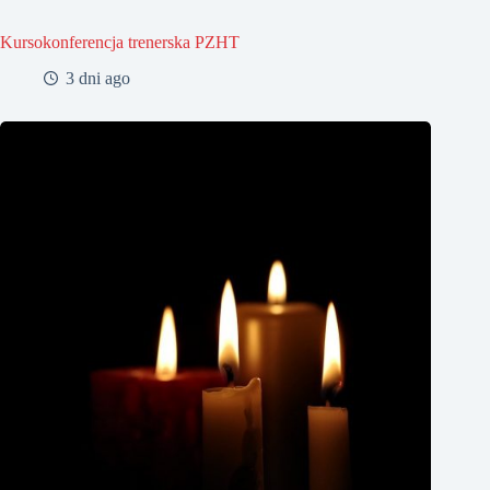
Kursokonferencja trenerska PZHT
3 dni ago