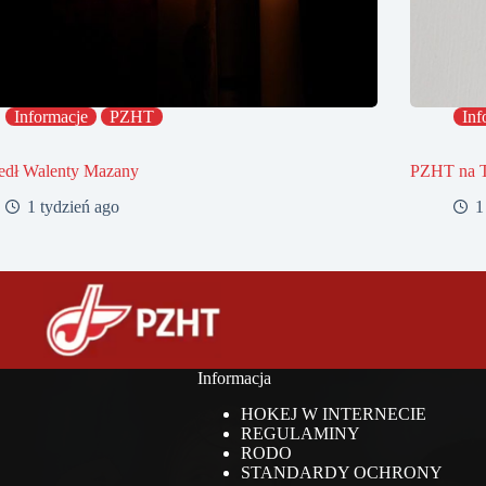
Informacje
PZHT
Inf
edł Walenty Mazany
PZHT na 
1 tydzień ago
1
Informacja
HOKEJ W INTERNECIE
REGULAMINY
RODO
STANDARDY OCHRONY