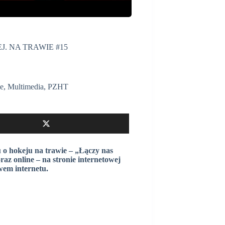
J. NA TRAWIE #15
je
,
Multimedia
,
PZHT
 o hokeju na trawie – „Łączy nas
az online – na stronie internetowej
wem internetu.