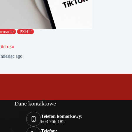
ormacje
PZHT
TikToku
 miesiąc ago
Dane kontaktowe
Telefon komórkowy:
603 766 185
Telefon: