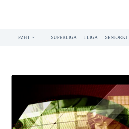
Przejdź
do
treści
PZHT
SUPERLIGA
I LIGA
SENIORKI