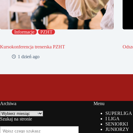
Informacje
PZHT
Kursokonferencja trenerska PZHT
Odsz
1 dzień ago
Archiwa
Menu
Archiwa
SUPERLIGA
I LIGA
Szukaj na stronie
SENIORKI
Szukaj
JUNIORZY