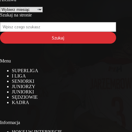
Archiwa
Szukaj na stronie
Szukaj
na
stronie
Szukaj
Menu
SUPERLIGA
I LIGA
SENIORKI
JUNIORZY
JUNIORKI
SĘDZIOWIE
KADRA
Informacja
HOKEJ W INTERNECIE