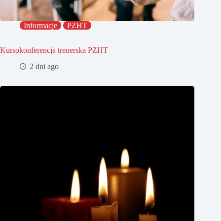
Informacje
PZHT
Kursokonferencja trenerska PZHT
2 dni ago