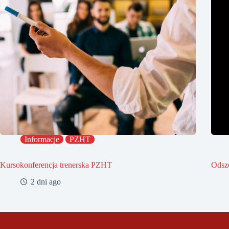
Informacje
PZHT
Kursokonferencja trenerska PZHT
Odsz
2 dni ago