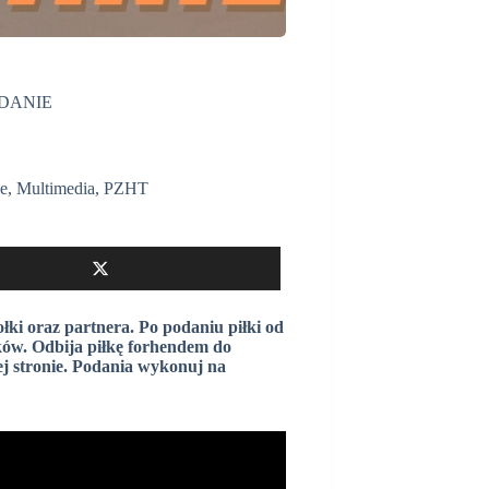
ODANIE
je
,
Multimedia
,
PZHT
łki oraz partnera. Po podaniu piłki od
ków. Odbija piłkę forhendem do
j stronie. Podania wykonuj na