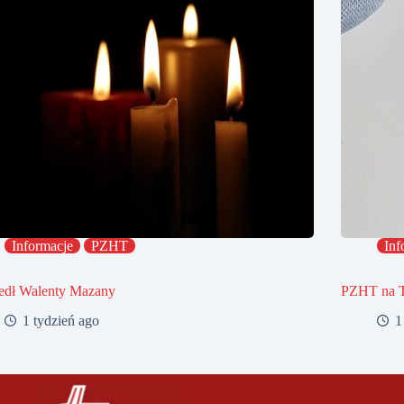
Informacje
PZHT
Inf
edł Walenty Mazany
PZHT na 
1 tydzień ago
1