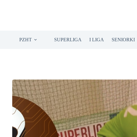
Przejdź
do
treści
PZHT
SUPERLIGA
I LIGA
SENIORKI