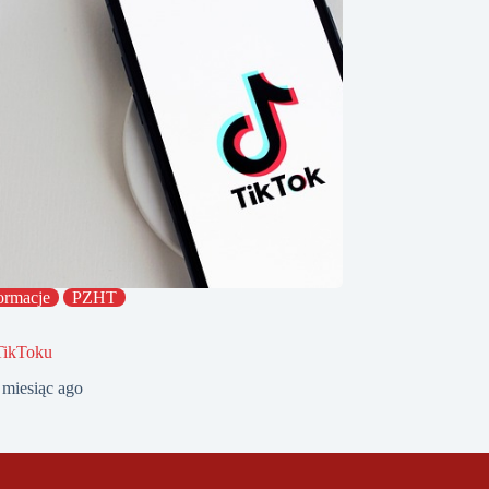
ormacje
PZHT
TikToku
 miesiąc ago