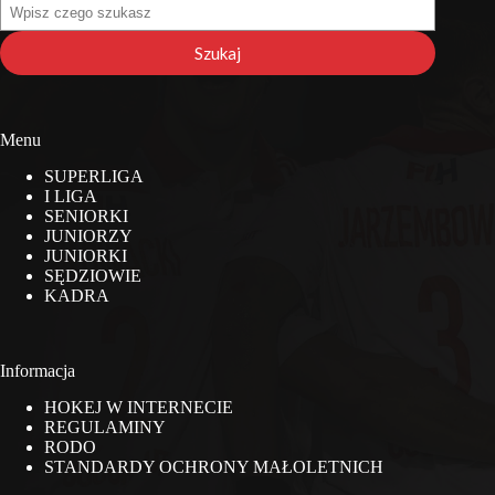
Szukaj
na
stronie
Szukaj
Menu
SUPERLIGA
I LIGA
SENIORKI
JUNIORZY
JUNIORKI
SĘDZIOWIE
KADRA
Informacja
HOKEJ W INTERNECIE
REGULAMINY
RODO
STANDARDY OCHRONY MAŁOLETNICH