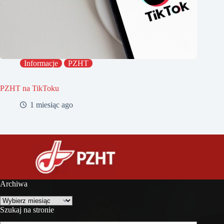
Informacje
PZHT
PZHT na TikToku
1 miesiąc ago
Archiwa
Archiwa
Szukaj na stronie