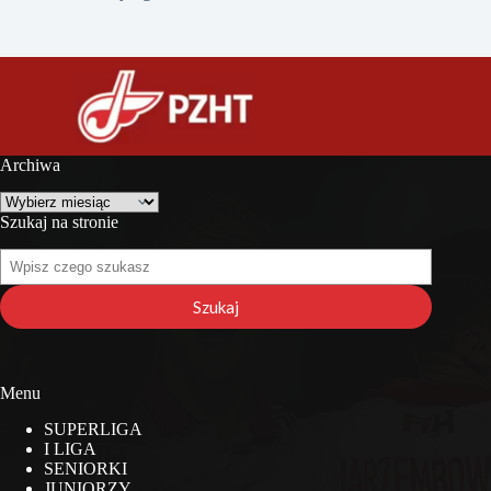
Archiwa
Archiwa
Szukaj na stronie
Szukaj
na
stronie
Szukaj
Menu
SUPERLIGA
I LIGA
SENIORKI
JUNIORZY