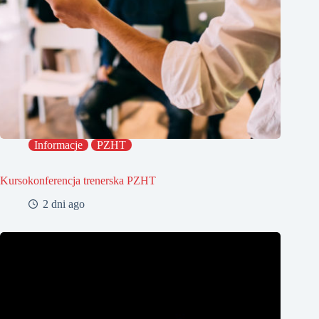
Informacje
PZHT
Kursokonferencja trenerska PZHT
2 dni ago