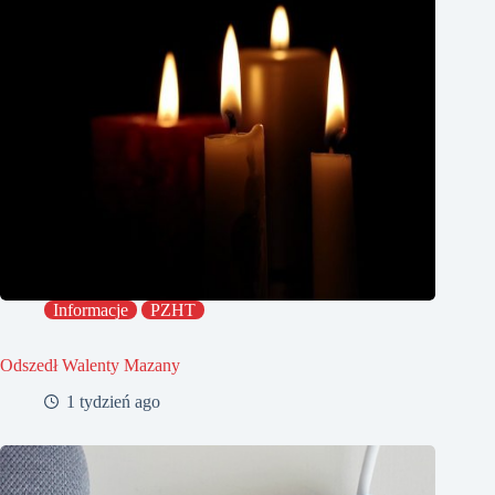
Informacje
PZHT
Odszedł Walenty Mazany
1 tydzień ago