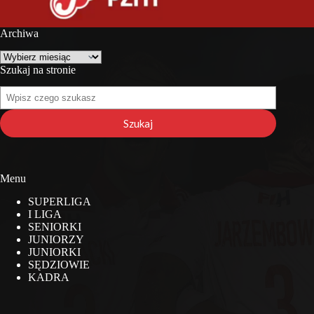
Archiwa
Archiwa
Szukaj na stronie
Szukaj
na
stronie
Szukaj
Menu
SUPERLIGA
I LIGA
SENIORKI
JUNIORZY
JUNIORKI
SĘDZIOWIE
KADRA