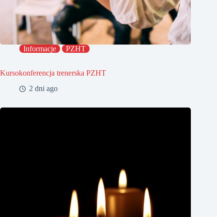
Informacje
PZHT
Kursokonferencja trenerska PZHT
2 dni ago