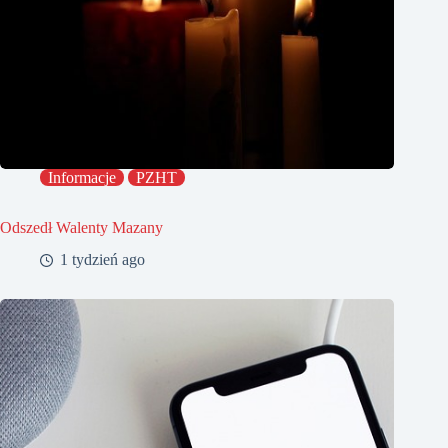
Informacje
PZHT
Odszedł Walenty Mazany
1 tydzień ago