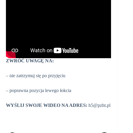
ZWRÓĆ UWAGĘ NA:
– nie zatrzymuj się po przyjęciu
– poprawna pozycja lewego łokcia
WYŚLIJ SWOJE WIDEO NA ADRES:
h5@pzht.pl