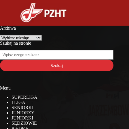
Archiwa
Archiwa
Szukaj na stronie
Szukaj
na
stronie
Szukaj
Menu
SUPERLIGA
I LIGA
SENIORKI
JUNIORZY
JUNIORKI
SĘDZIOWIE
KADRA