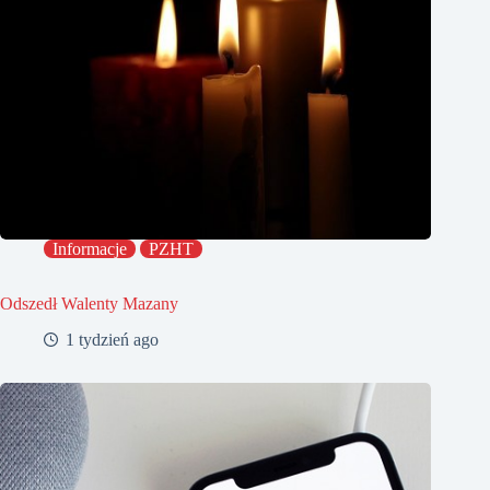
Informacje
PZHT
Odszedł Walenty Mazany
1 tydzień ago