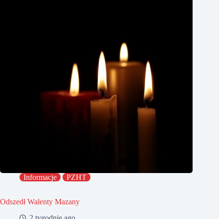
Informacje
PZHT
Odszedł Walenty Mazany
2 tygodnie ago