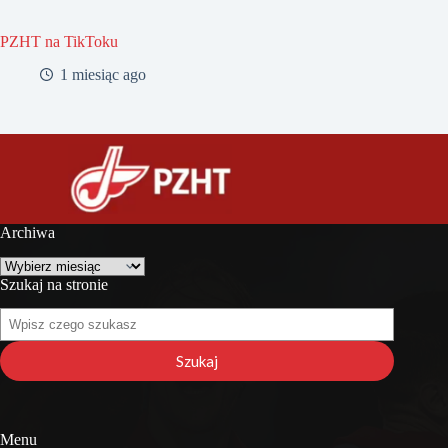
PZHT na TikToku
1 miesiąc ago
Archiwa
Archiwa
Szukaj na stronie
Szukaj
na
stronie
Szukaj
Menu