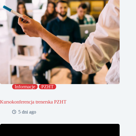
Informacje
PZHT
Kursokonferencja trenerska PZHT
5 dni ago