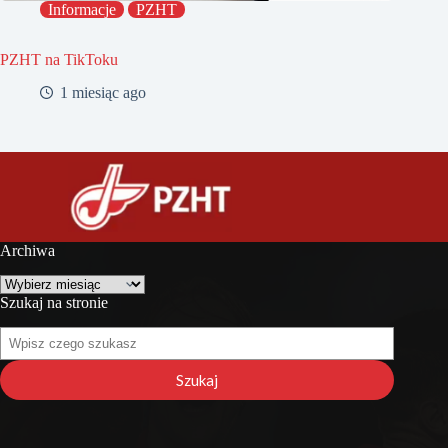
Informacje
PZHT
PZHT na TikToku
1 miesiąc ago
Archiwa
Archiwa
Szukaj na stronie
Szukaj
na
stronie
Szukaj