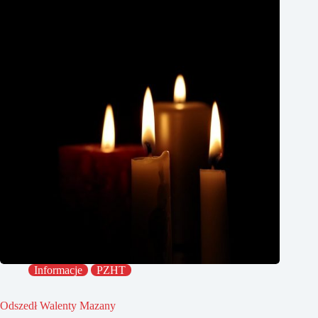
Informacje
PZHT
Odszedł Walenty Mazany