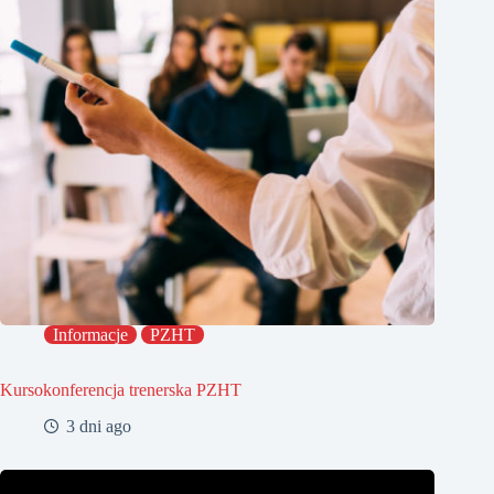
Informacje
PZHT
Kursokonferencja trenerska PZHT
3 dni ago