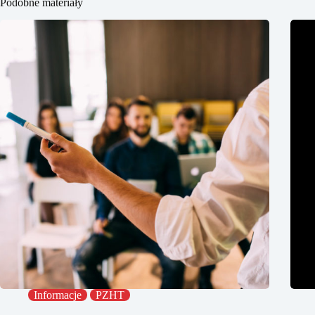
Podobne materiały
Informacje
PZHT