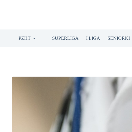
Przejdź
do
treści
PZHT
SUPERLIGA
I LIGA
SENIORKI