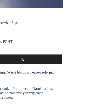
nowice Śląskie
e
,
PZHT
ują. Wiele klubów rozpoczęło już
czanka. Podopieczni Damiana Justa
dać po załączonych zdjęciach,
treningu.