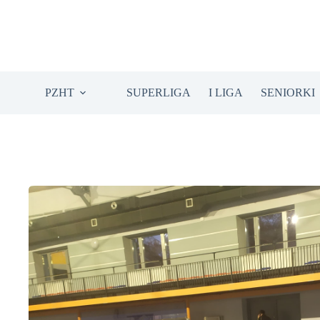
Przejdź
do
treści
PZHT
SUPERLIGA
I LIGA
SENIORKI