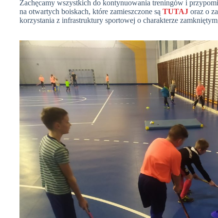
Zachęcamy wszystkich do kontynuowania treningów i przypomi
na otwartych boiskach, które zamieszczone są
TUTAJ
oraz o z
korzystania z infrastruktury sportowej o charakterze zamkniętym