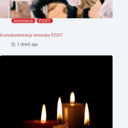
Informacje
PZHT
Kursokonferencja trenerska PZHT
1 dzień ago