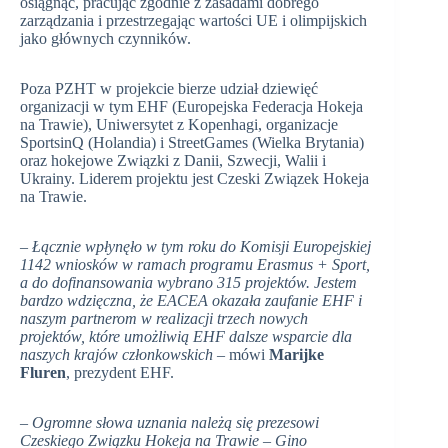
osiągnąć, pracując zgodnie z zasadami dobrego
zarządzania i przestrzegając wartości UE i olimpijskich
jako głównych czynników.
Poza PZHT w projekcie bierze udział dziewięć
organizacji w tym EHF (Europejska Federacja Hokeja
na Trawie), Uniwersytet z Kopenhagi, organizacje
SportsinQ (Holandia) i StreetGames (Wielka Brytania)
oraz hokejowe Związki z Danii, Szwecji, Walii i
Ukrainy. Liderem projektu jest Czeski Związek Hokeja
na Trawie.
– Łącznie wpłynęło w tym roku do Komisji Europejskiej
1142 wniosków w ramach programu Erasmus + Sport,
a do dofinansowania wybrano 315 projektów. Jestem
bardzo wdzięczna, że EACEA okazała zaufanie EHF i
naszym partnerom w realizacji trzech nowych
projektów, które umożliwią EHF dalsze wsparcie dla
naszych krajów członkowskich
– mówi
Marijke
Fluren
, prezydent EHF.
– Ogromne słowa uznania należą się prezesowi
Czeskiego Związku Hokeja na Trawie – Gino