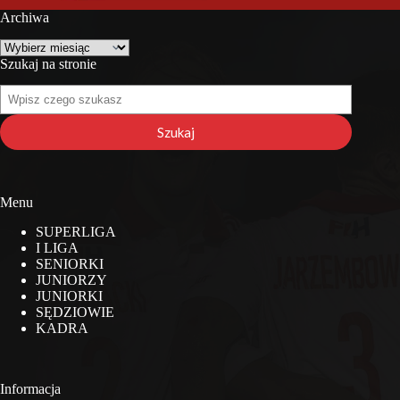
Archiwa
Archiwa
Szukaj na stronie
Szukaj
na
stronie
Szukaj
Menu
SUPERLIGA
I LIGA
SENIORKI
JUNIORZY
JUNIORKI
SĘDZIOWIE
KADRA
Informacja