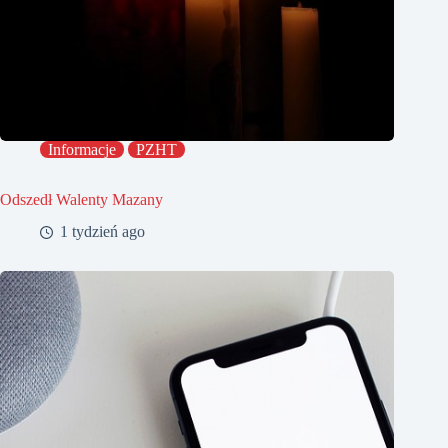
Informacje
PZHT
Odszedł Walenty Mazany
1 tydzień ago