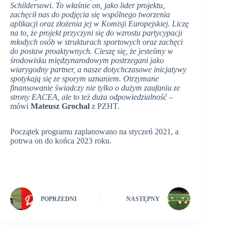
Schildersowi. To właśnie on, jako lider projektu,
zachęcił nas do podjęcia się wspólnego tworzenia
aplikacji oraz złożenia jej w Komisji Europejskiej. Liczę
na to, że projekt przyczyni się do wzrostu partycypacji
młodych osób w strukturach sportowych oraz zachęci
do postaw proaktywnych. Cieszę się, że jesteśmy w
środowisku międzynarodowym postrzegani jako
wiarygodny partner, a nasze dotychczasowe inicjatywy
spotykają się ze sporym uznaniem. Otrzymane
finansowanie świadczy nie tylko o dużym zaufaniu ze
strony EACEA, ale to też duża odpowiedzialność
–
mówi
Mateusz Grochal
z PZHT.
Początek programu zaplanowano na styczeń 2021, a
potrwa on do końca 2023 roku.
POPRZEDNI
NASTĘPNY