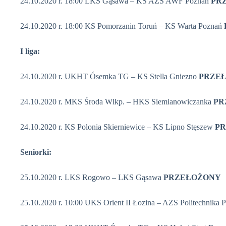
24.10.2020 r. 18:00 LKS Gąsawa – KS AZS AWF Poznań
PR
24.10.2020 r. 18:00 KS Pomorzanin Toruń – KS Warta Poznań
I liga:
24.10.2020 r. UKHT Ósemka TG – KS Stella Gniezno
PRZE
24.10.2020 r. MKS Środa Wlkp. – HKS Siemianowiczanka
PR
24.10.2020 r. KS Polonia Skierniewice – KS Lipno Stęszew
P
Seniorki:
25.10.2020 r. LKS Rogowo – LKS Gąsawa
PRZEŁOŻONY
25.10.2020 r. 10:00 UKS Orient II Łozina – AZS Politechnika