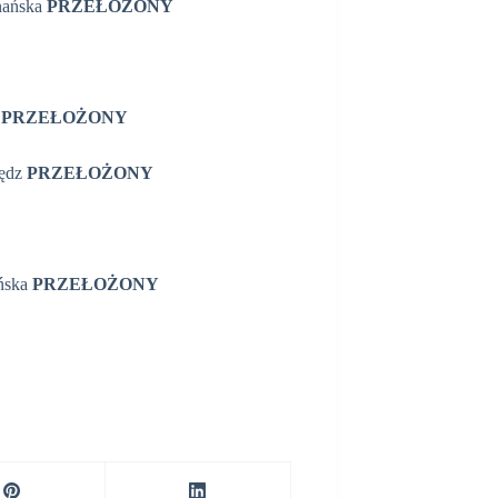
znańska
PRZEŁOŻONY
y
PRZEŁOŻONY
zędz
PRZEŁOŻONY
ańska
PRZEŁOŻONY