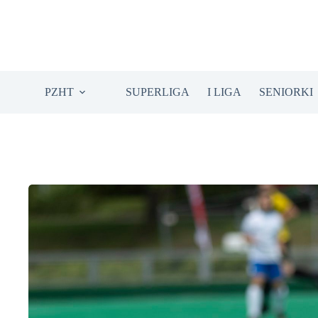
Przejdź
do
treści
PZHT
SUPERLIGA
I LIGA
SENIORKI