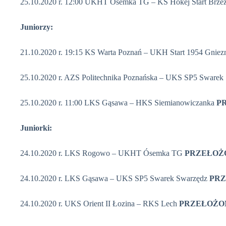
25.10.2020 r. 12:00 UKHT Ósemka TG – KS Hokej Start Brze
Juniorzy:
21.10.2020 r. 19:15 KS Warta Poznań – UKH Start 1954 Gniez
25.10.2020 r. AZS Politechnika Poznańska – UKS SP5 Sware
25.10.2020 r. 11:00 LKS Gąsawa – HKS Siemianowiczanka
P
Juniorki:
24.10.2020 r. LKS Rogowo – UKHT Ósemka TG
PRZEŁOŻ
24.10.2020 r. LKS Gąsawa – UKS SP5 Swarek Swarzędz
PR
24.10.2020 r. UKS Orient II Łozina – RKS Lech
PRZEŁOŻO