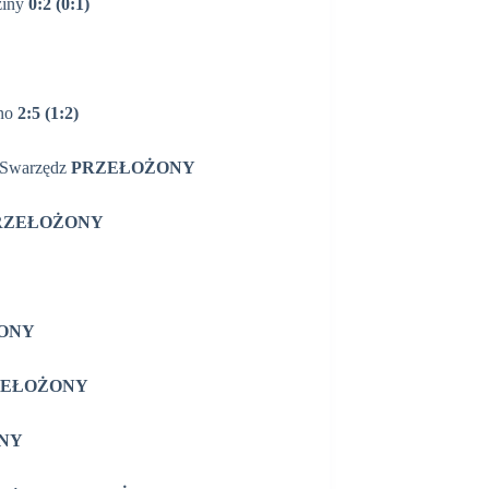
ziny
0:2 (0:1)
no
2:5 (1:2)
k Swarzędz
PRZEŁOŻONY
RZEŁOŻONY
ONY
ZEŁOŻONY
NY