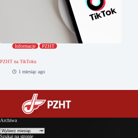
Informacje
PZHT
PZHT na TikToku
1 miesiąc ago
Archiwa
Archiwa
Szukaj na stronie