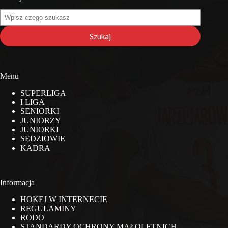
Szukaj
na
stronie
Szukaj
Menu
SUPERLIGA
I LIGA
SENIORKI
JUNIORZY
JUNIORKI
SĘDZIOWIE
KADRA
Informacja
HOKEJ W INTERNECIE
REGULAMINY
RODO
STANDARDY OCHRONY MAŁOLETNICH