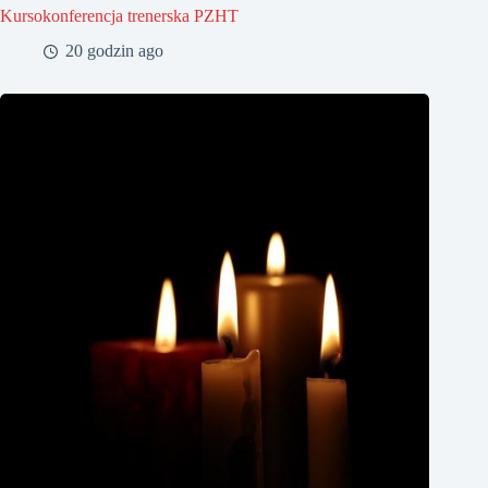
Kursokonferencja trenerska PZHT
20 godzin ago