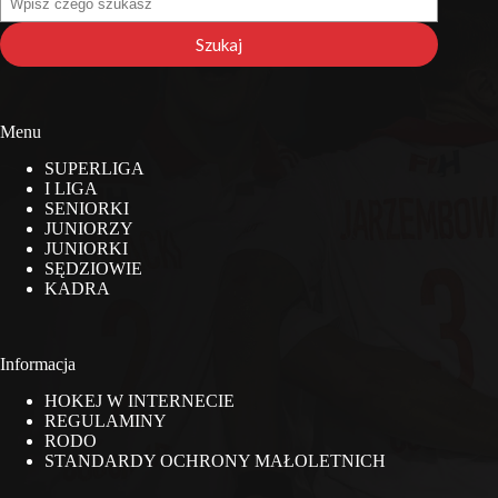
na
stronie
Szukaj
Menu
SUPERLIGA
I LIGA
SENIORKI
JUNIORZY
JUNIORKI
SĘDZIOWIE
KADRA
Informacja
HOKEJ W INTERNECIE
REGULAMINY
RODO
STANDARDY OCHRONY MAŁOLETNICH