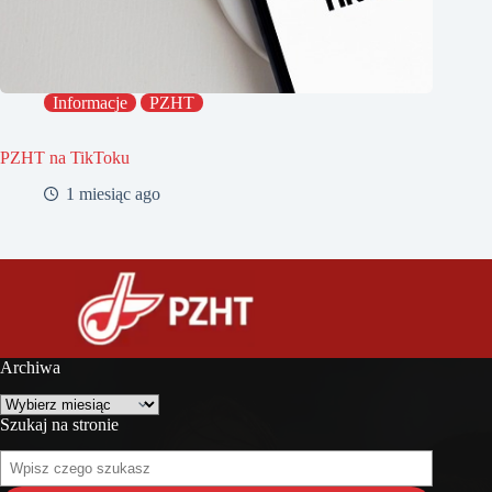
Informacje
PZHT
PZHT na TikToku
1 miesiąc ago
Archiwa
Archiwa
Szukaj na stronie
Szukaj
na