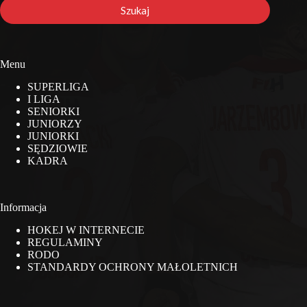
stronie
Szukaj
Menu
SUPERLIGA
I LIGA
SENIORKI
JUNIORZY
JUNIORKI
SĘDZIOWIE
KADRA
Informacja
HOKEJ W INTERNECIE
REGULAMINY
RODO
STANDARDY OCHRONY MAŁOLETNICH