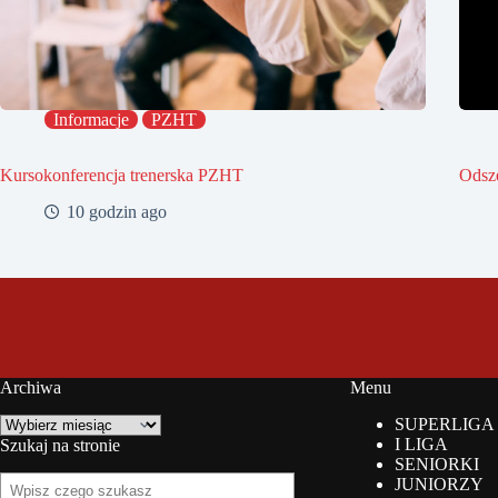
Informacje
PZHT
Kursokonferencja trenerska PZHT
Odsz
10 godzin ago
Archiwa
Menu
Archiwa
SUPERLIGA
I LIGA
Szukaj na stronie
SENIORKI
Szukaj
JUNIORZY