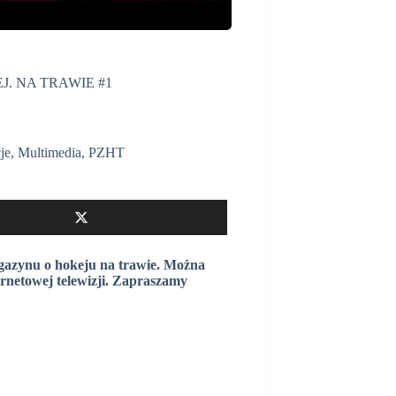
J. NA TRAWIE #1
je
,
Multimedia
,
PZHT
gazynu o hokeju na trawie. Można
ernetowej telewizji. Zapraszamy