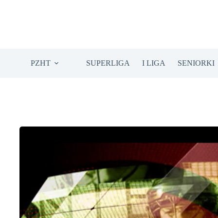
Przejdź
do
treści
PZHT
SUPERLIGA
I LIGA
SENIORKI