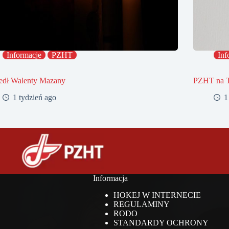
Informacje
PZHT
Inf
edł Walenty Mazany
PZHT na 
1 tydzień ago
1
Informacja
HOKEJ W INTERNECIE
REGULAMINY
RODO
STANDARDY OCHRONY