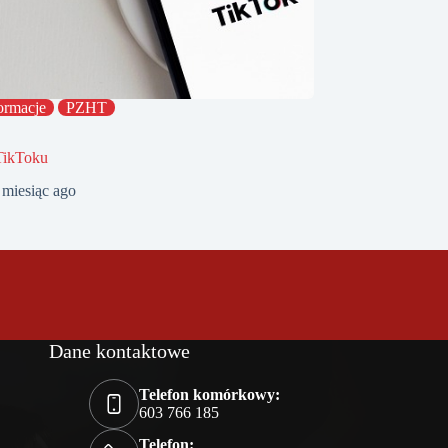
ormacje
PZHT
TikToku
 miesiąc ago
Dane kontaktowe
Telefon komórkowy:
603 766 185
Telefon: