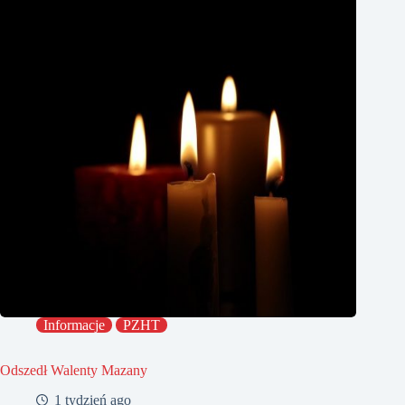
Informacje
PZHT
Odszedł Walenty Mazany
1 tydzień ago