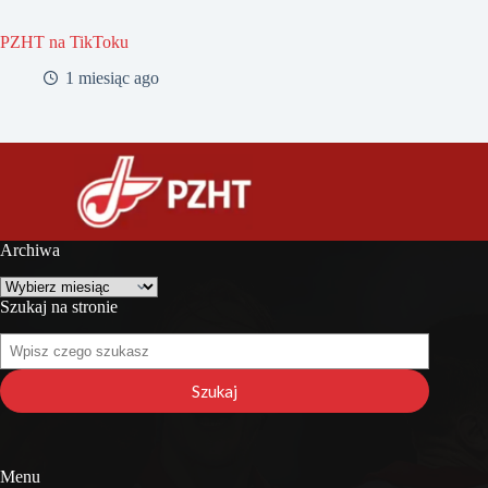
PZHT na TikToku
1 miesiąc ago
Archiwa
Archiwa
Szukaj na stronie
Szukaj
na
stronie
Szukaj
Menu