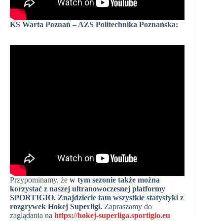
KS Warta Poznań – AZS Politechnika Poznańska:
Przypominamy, że
w tym sezonie także można
korzystać z naszej ultranowoczesnej platformy
SPORTIGIO. Znajdziecie tam wszystkie statystyki z
rozgrywek Hokej Superligi.
Zapraszamy do
zaglądania na
https://hokej-superliga.sportigio.eu