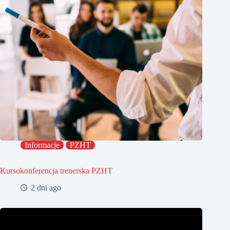
Informacje
PZHT
Kursokonferencja trenerska PZHT
2 dni ago