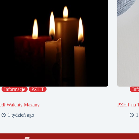
Informacje
PZHT
Inf
edł Walenty Mazany
PZHT na 
1 tydzień ago
1