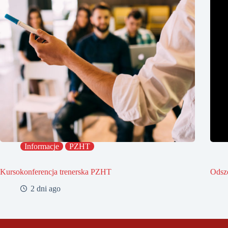
Informacje
PZHT
Kursokonferencja trenerska PZHT
Odsz
2 dni ago