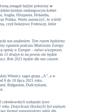
. Areną zmagań będzie położony
w
jskim turnieju rankingowym kobiet
a, Anglia, Hiszpania, Holandia,
oraz Polska. Warto zaznaczyć, że wśród
ia, czyli hokejowe Federacje, które
rzyła nas zaufaniem. Tym razem będziemy
iśmy egzamin podczas Mistrzostw Europy
rą opinię w Europie –
mówi wiceprezes
la 15 drużyn to na pewno nie będzie
acy. Rok 2021 będzie dla nas czasem
kiej Winnicy zagra grupa „A”, a w
d 8 do 10 lipca 2021 roku.
inami, Bułgarami, Duńczykami,
i.
eń członkowskich wykazało żywe
1 roku. Dotychczas Hockey5s był ważnym
nowy format zorganizujemy także dla