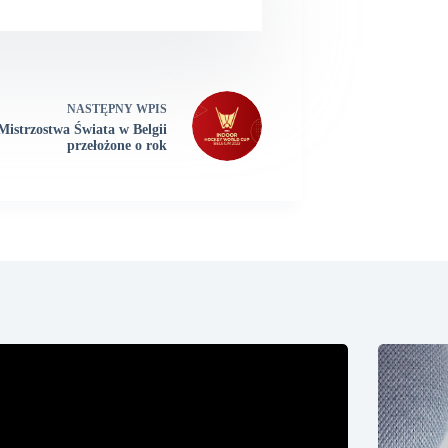
NASTĘPNY
WPIS
Mistrzostwa Świata w Belgii
przełożone o rok