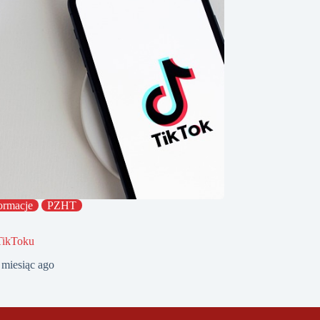
ormacje
PZHT
TikToku
 miesiąc ago