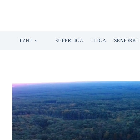
Przejdź
do
treści
PZHT
SUPERLIGA
I LIGA
SENIORKI