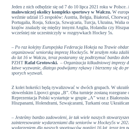
Jeden z nich odbędzie się od 7 do 10 lipca 2021 roku w Polsce
malowniczej okolicy kompleks sportowy w Wałczu.
W europe
weźmie udział 15 zespołów: Austria, Belgia, Białoruś, Chorwacj
Portugalia, Rosja, Szkocja, Szwajcaria, Turcja, Ukraina, Walia 
krajów znalazły się między innymi Anglia, Holandia czy Hiszpan
wcześniej nie uczestniczyły w rozgrywkach Hockey 5s.
– Po raz kolejny Europejska Federacja Hokeja na Trawie obda
organizować seniorską imprezę Hockey5s. W zeszłym roku zdal
do lat 16 w Wałczu, teraz postaramy się podtrzymać bardzo dob
PZHT
Rafał Grotowski.
– Organizacja kilkudniowej imprezy d
łatwe wyzwanie, dlatego podwijamy rękawy i bierzemy się do pr
sporych wyzwań.
Z kolei hokeiści będą rywalizować w dwóch grupach. W ukraińs
słoweńskim Lipovci grupa „B”. Oba turnieje zostaną rozegrane o
Reprezentacja Polski wystartuje w grupie „A” wraz z Białorus
Hiszpanami, Holendrami, Szwajcarami, Turkami oraz Ukraińcam
– Jesteśmy bardzo zadowoleni, że tak wiele naszych stowarzysz
zainteresowanie wydarzeniami dla seniorów w Hockey5s w 202
wydarzeniem dla naszych sportowców poniżej 16 lat, teraz ten 