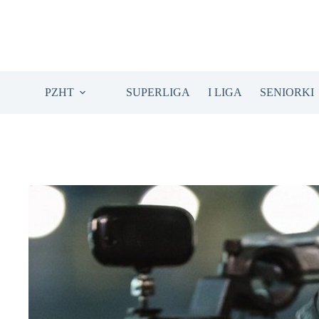
Przejdź
do
treści
PZHT
SUPERLIGA
I LIGA
SENIORKI