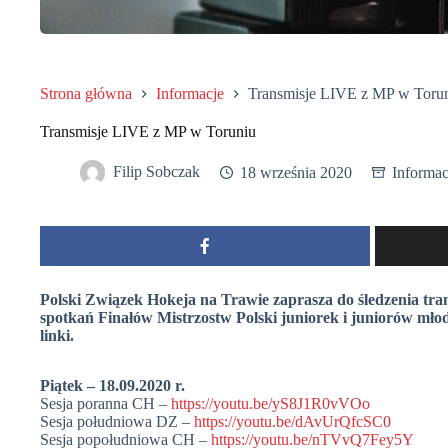
Strona główna
Informacje
Transmisje LIVE z MP w Toru
Transmisje LIVE z MP w Toruniu
Filip Sobczak
18 września 2020
Informac
Polski Związek Hokeja na Trawie zaprasza do śledzenia t
spotkań Finałów Mistrzostw Polski juniorek i juniorów mło
linki.
Piątek – 18.09.2020 r.
Sesja poranna CH –
https://youtu.be/yS8J1R0vVOo
Sesja południowa DZ –
https://youtu.be/dAvUrQfcSC0
Sesja popołudniowa CH –
https://youtu.be/nTVvQ7Fey5Y