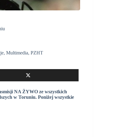
niu
je
,
Multimedia
,
PZHT
ransmisji NA ŻYWO ze wszystkich
dszych w Toruniu. Poniżej wszystkie