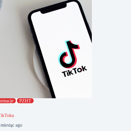
ormacje
PZHT
TikToku
 miesiąc ago