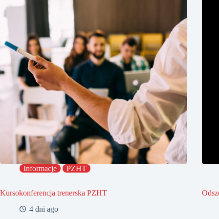
Informacje
PZHT
Kursokonferencja trenerska PZHT
Odsz
4 dni ago