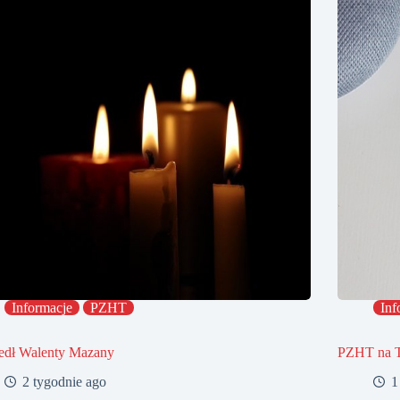
Informacje
PZHT
Inf
edł Walenty Mazany
PZHT na 
2 tygodnie ago
1