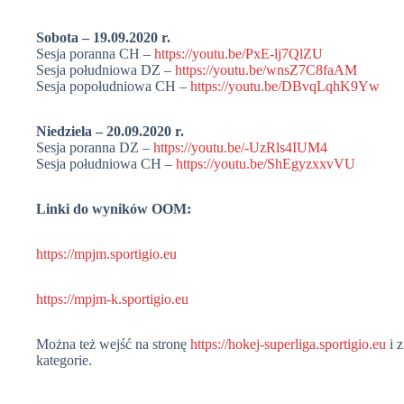
Sobota – 19.09.2020 r.
Sesja poranna CH –
https://youtu.be/PxE-lj7QlZU
Sesja południowa DZ –
https://youtu.be/wnsZ7C8faAM
Sesja popołudniowa CH –
https://youtu.be/DBvqLqhK9Yw
Niedziela – 20.09.2020 r.
Sesja poranna DZ –
https://youtu.be/-UzRls4IUM4
Sesja południowa CH –
https://youtu.be/ShEgyzxxvVU
Linki do wyników OOM:
https://mpjm.sportigio.eu
https://mpjm-k.sportigio.eu
Można też wejść na stronę
https://hokej-superliga.sportigio.eu
i 
kategorie.