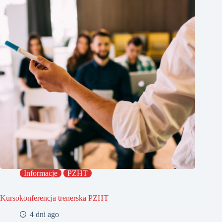
Informacje
PZHT
Kursokonferencja trenerska PZHT
4 dni ago