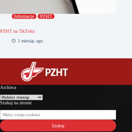
Informacje
PZHT
PZHT na TikToku
1 miesiąc ago
Archiwa
Archiwa
Szukaj na stronie
Szukaj
na
stronie
Szukaj