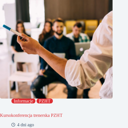
Informacje
PZHT
Kursokonferencja trenerska PZHT
4 dni ago