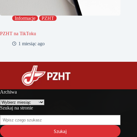
Informacje
PZHT
PZHT na TikToku
1 miesiąc ago
Archiwa
Archiwa
Szukaj na stronie
Szukaj
na
stronie
Szukaj