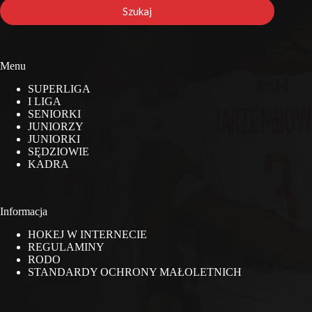
stronie
Szukaj
Menu
SUPERLIGA
I LIGA
SENIORKI
JUNIORZY
JUNIORKI
SĘDZIOWIE
KADRA
Informacja
HOKEJ W INTERNECIE
REGULAMINY
RODO
STANDARDY OCHRONY MAŁOLETNICH