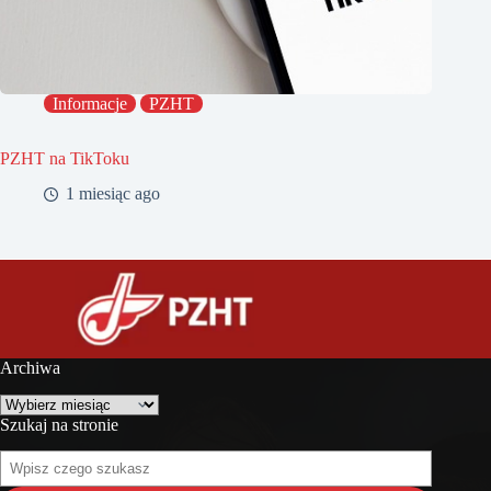
Informacje
PZHT
PZHT na TikToku
1 miesiąc ago
Archiwa
Archiwa
Szukaj na stronie
Szukaj
na