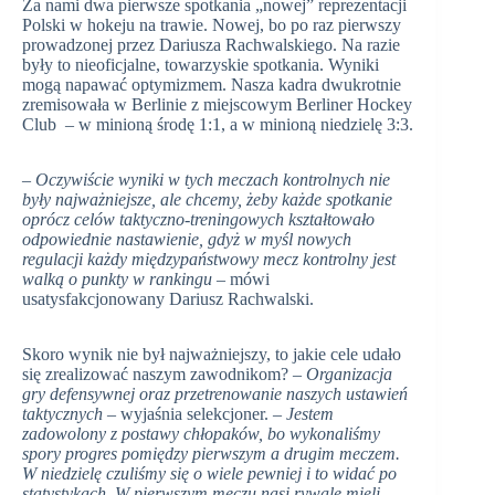
Za nami dwa pierwsze spotkania „nowej” reprezentacji
Polski w hokeju na trawie. Nowej, bo po raz pierwszy
prowadzonej przez Dariusza Rachwalskiego. Na razie
były to nieoficjalne, towarzyskie spotkania. Wyniki
mogą napawać optymizmem. Nasza kadra dwukrotnie
zremisowała w Berlinie z miejscowym Berliner Hockey
Club – w minioną środę 1:1, a w minioną niedzielę 3:3.
– Oczywiście wyniki w tych meczach kontrolnych nie
były najważniejsze, ale chcemy, żeby każde spotkanie
oprócz celów taktyczno-treningowych kształtowało
odpowiednie nastawienie, gdyż w myśl nowych
regulacji każdy międzypaństwowy mecz kontrolny jest
walką o punkty w rankingu
– mówi
usatysfakcjonowany Dariusz Rachwalski.
Skoro wynik nie był najważniejszy, to jakie cele udało
się zrealizować naszym zawodnikom? –
Organizacja
gry defensywnej oraz przetrenowanie naszych ustawień
taktycznych
– wyjaśnia selekcjoner. –
Jestem
zadowolony z postawy chłopaków, bo wykonaliśmy
spory progres pomiędzy pierwszym a drugim meczem.
W niedzielę czuliśmy się o wiele pewniej i to widać po
statystykach. W pierwszym meczu nasi rywale mieli