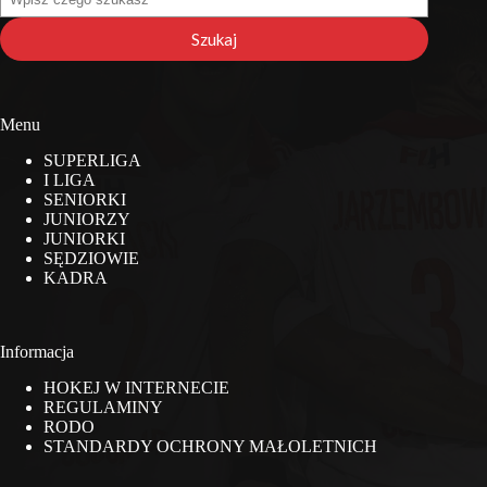
na
stronie
Szukaj
Menu
SUPERLIGA
I LIGA
SENIORKI
JUNIORZY
JUNIORKI
SĘDZIOWIE
KADRA
Informacja
HOKEJ W INTERNECIE
REGULAMINY
RODO
STANDARDY OCHRONY MAŁOLETNICH