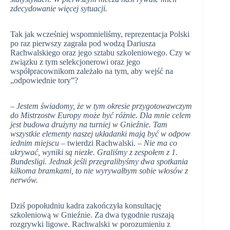
zdecydowanie więcej sytuacji.
Tak jak wcześniej wspomnieliśmy, reprezentacja Polski
po raz pierwszy zagrała pod wodzą Dariusza
Rachwalskiego oraz jego sztabu szkoleniowego. Czy w
związku z tym selekcjonerowi oraz jego
współpracownikom zależało na tym, aby wejść na
„odpowiednie tory”?
–
Jestem świadomy, że w tym okresie przygotowawczym
do Mistrzostw Europy może być różnie. Dla mnie celem
jest budowa drużyny na turniej w Gnieźnie. Tam
wszystkie elementy naszej układanki mają być w odpow
iednim miejscu
– twierdzi Rachwalski. –
Nie ma co
ukrywać, wyniki są niezłe. Graliśmy z zespołem z 1.
Bundesligi. Jednak jeśli przegralibyśmy dwa spotkania
kilkoma bramkami, to nie wyrywałbym sobie włosów z
nerwów.
Dziś popołudniu kadra zakończyła konsultację
szkoleniową w Gnieźnie. Za dwa tygodnie ruszają
rozgrywki ligowe. Rachwalski w porozumieniu z