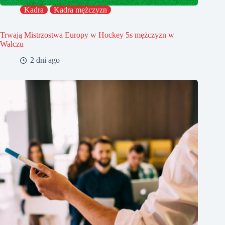
Kadra
Kadra mężczyzn
Trwają Mistrzostwa Europy w Hockey 5s mężczyzn w
Wałczu
2 dni ago