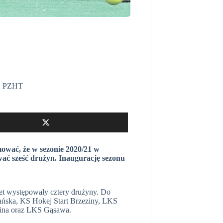
,
PZHT
ować, że w sezonie 2020/21 w
wać sześć drużyn. Inaugurację sezonu
et występowały cztery drużyny. Do
nańska, KS Hokej Start Brzeziny, LKS
ina oraz LKS Gąsawa.