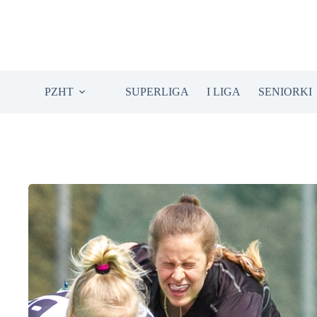
Przejdź
do
treści
PZHT
SUPERLIGA
I LIGA
SENIORKI