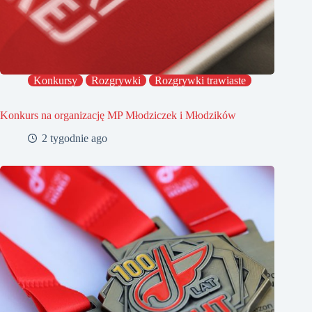
Konkursy
Rozgrywki
Rozgrywki trawiaste
Konkurs na organizację MP Młodziczek i Młodzików
2 tygodnie ago