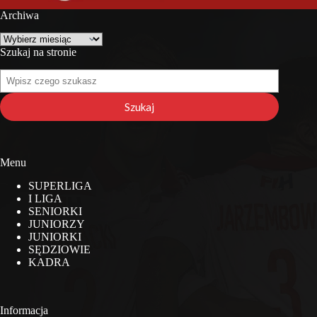
Archiwa
Archiwa
Szukaj na stronie
Szukaj
na
stronie
Szukaj
Menu
SUPERLIGA
I LIGA
SENIORKI
JUNIORZY
JUNIORKI
SĘDZIOWIE
KADRA
Informacja