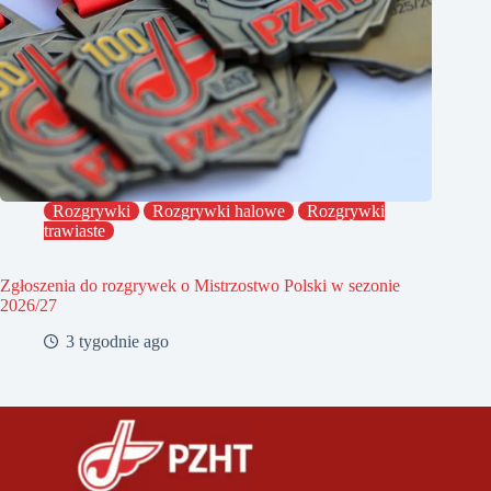
Rozgrywki
Rozgrywki halowe
Rozgrywki
trawiaste
Zgłoszenia do rozgrywek o Mistrzostwo Polski w sezonie
2026/27
3 tygodnie ago