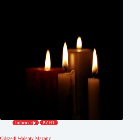
Informacje
PZHT
Odszedł Walenty Mazany