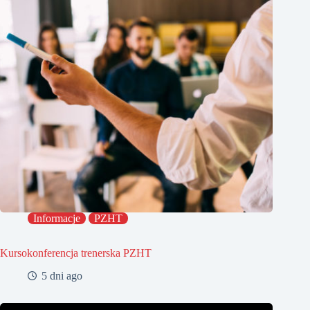
Informacje
PZHT
Kursokonferencja trenerska PZHT
5 dni ago