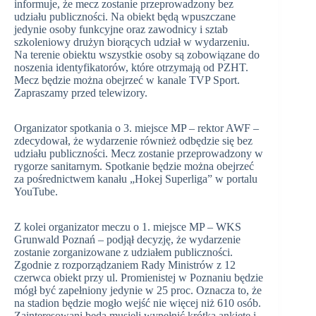
informuje, że mecz zostanie przeprowadzony bez
udziału publiczności. Na obiekt będą wpuszczane
jedynie osoby funkcyjne oraz zawodnicy i sztab
szkoleniowy drużyn biorących udział w wydarzeniu.
Na terenie obiektu wszystkie osoby są zobowiązane do
noszenia identyfikatorów, które otrzymają od PZHT.
Mecz będzie można obejrzeć w kanale TVP Sport.
Zapraszamy przed telewizory.
Organizator spotkania o 3. miejsce MP – rektor AWF –
zdecydował, że wydarzenie również odbędzie się bez
udziału publiczności. Mecz zostanie przeprowadzony w
rygorze sanitarnym. Spotkanie będzie można obejrzeć
za pośrednictwem kanału „Hokej Superliga” w portalu
YouTube.
Z kolei organizator meczu o 1. miejsce MP – WKS
Grunwald Poznań – podjął decyzję, że wydarzenie
zostanie zorganizowane z udziałem publiczności.
Zgodnie z rozporządzaniem Rady Ministrów z 12
czerwca obiekt przy ul. Promienistej w Poznaniu będzie
mógł być zapełniony jedynie w 25 proc. Oznacza to, że
na stadion będzie mogło wejść nie więcej niż 610 osób.
Zainteresowani będą musieli wypełnić krótką ankietę i