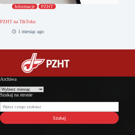
Informacje
PZHT
PZHT na TikToku
1 miesiąc ago
Archiwa
Archiwa
Szukaj na stronie
Szukaj
na
stronie
Szukaj