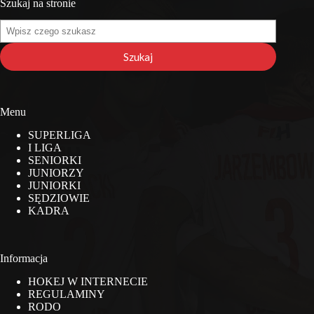
Szukaj na stronie
Szukaj
na
stronie
Szukaj
Menu
SUPERLIGA
I LIGA
SENIORKI
JUNIORZY
JUNIORKI
SĘDZIOWIE
KADRA
Informacja
HOKEJ W INTERNECIE
REGULAMINY
RODO