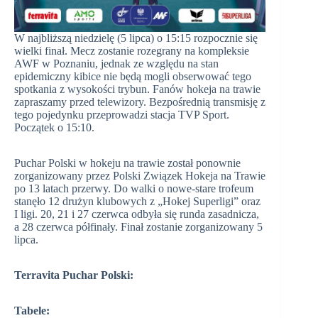
W najbliższą niedzielę (5 lipca) o 15:15 rozpocznie się
wielki finał. Mecz zostanie rozegrany na kompleksie
AWF w Poznaniu, jednak ze względu na stan
epidemiczny kibice nie będą mogli obserwować tego
spotkania z wysokości trybun. Fanów hokeja na trawie
zapraszamy przed telewizory. Bezpośrednią transmisję z
tego pojedynku przeprowadzi stacja TVP Sport.
Początek o 15:10.
Puchar Polski w hokeju na trawie został ponownie
zorganizowany przez Polski Związek Hokeja na Trawie
po 13 latach przerwy. Do walki o nowe-stare trofeum
stanęło 12 drużyn klubowych z „Hokej Superligi” oraz
I ligi. 20, 21 i 27 czerwca odbyła się runda zasadnicza,
a 28 czerwca półfinały. Finał zostanie zorganizowany 5
lipca.
Terravita Puchar Polski:
Tabele: