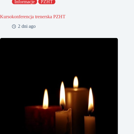
Informacje
PZHT
Kursokonferencja trenerska PZHT
2 dni ago