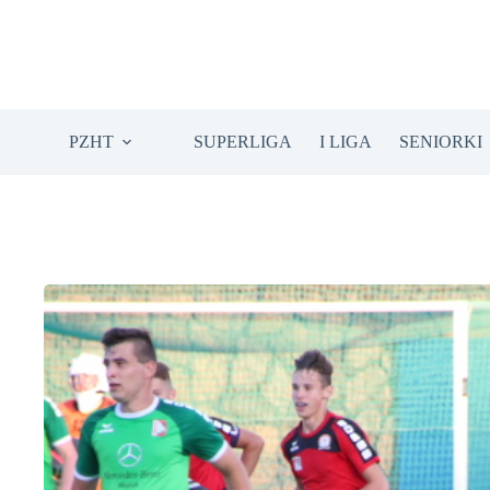
Przejdź
do
treści
PZHT
SUPERLIGA
I LIGA
SENIORKI