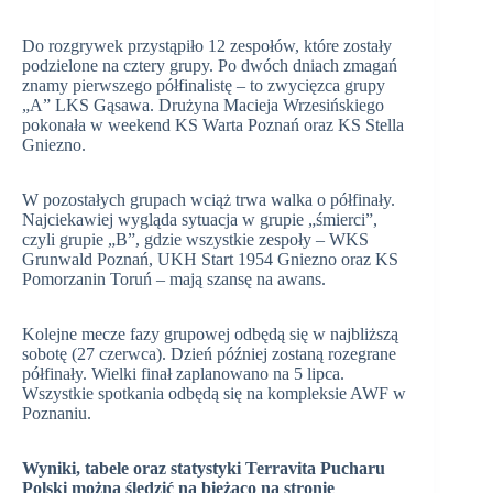
Do rozgrywek przystąpiło 12 zespołów, które zostały
podzielone na cztery grupy. Po dwóch dniach zmagań
znamy pierwszego półfinalistę – to zwycięzca grupy
„A” LKS Gąsawa. Drużyna Macieja Wrzesińskiego
pokonała w weekend KS Warta Poznań oraz KS Stella
Gniezno.
W pozostałych grupach wciąż trwa walka o półfinały.
Najciekawiej wygląda sytuacja w grupie „śmierci”,
czyli grupie „B”, gdzie wszystkie zespoły – WKS
Grunwald Poznań, UKH Start 1954 Gniezno oraz KS
Pomorzanin Toruń – mają szansę na awans.
Kolejne mecze fazy grupowej odbędą się w najbliższą
sobotę (27 czerwca). Dzień później zostaną rozegrane
półfinały. Wielki finał zaplanowano na 5 lipca.
Wszystkie spotkania odbędą się na kompleksie AWF w
Poznaniu.
Wyniki, tabele oraz statystyki Terravita Pucharu
Polski można śledzić na bieżąco na stronie