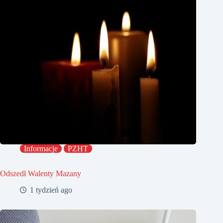
Informacje
PZHT
Odszedł Walenty Mazany
1 tydzień ago