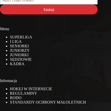
na
stronie
Szukaj
Menu
SUPERLIGA
I LIGA
SENIORKI
JUNIORZY
JUNIORKI
SĘDZIOWIE
KADRA
Informacja
HOKEJ W INTERNECIE
REGULAMINY
RODO
STANDARDY OCHRONY MAŁOLETNICH