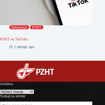
Informacje
PZHT
PZHT na TikToku
1 miesiąc ago
Archiwa
Archiwa
Szukaj na stronie
Szukaj