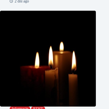
2 dni ago
Informacje
PZHT