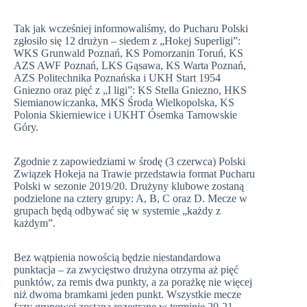
Tak jak wcześniej informowaliśmy, do Pucharu Polski
zgłosiło się 12 drużyn – siedem z „Hokej Superligi”:
WKS Grunwald Poznań, KS Pomorzanin Toruń, KS
AZS AWF Poznań, LKS Gąsawa, KS Warta Poznań,
AZS Politechnika Poznańska i UKH Start 1954
Gniezno oraz pięć z „I ligi”: KS Stella Gniezno, HKS
Siemianowiczanka, MKS Środa Wielkopolska, KS
Polonia Skierniewice i UKHT Ósemka Tarnowskie
Góry.
Zgodnie z zapowiedziami w środę (3 czerwca) Polski
Związek Hokeja na Trawie przedstawia format Pucharu
Polski w sezonie 2019/20. Drużyny klubowe zostaną
podzielone na cztery grupy: A, B, C oraz D. Mecze w
grupach będą odbywać się w systemie „każdy z
każdym”.
Bez wątpienia nowością będzie niestandardowa
punktacja – za zwycięstwo drużyna otrzyma aż pięć
punktów, za remis dwa punkty, a za porażkę nie więcej
niż dwoma bramkami jeden punkt. Wszystkie mecze
fazy grupowej zostaną rozegrane w terminie 20-21