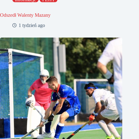
Odszedł Walenty Mazany
1 tydzień ago