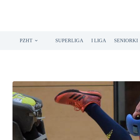
Przejdź
do
treści
PZHT
SUPERLIGA
I LIGA
SENIORKI