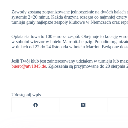
Zawody zostaną zorganizowane jednocześnie na dwóch halach
systemie 2×20 minut. Każda drużyna rozegra co najmniej cztery
turnieju grały najlepsze zespoły klubowe w Niemczech oraz rep
Opłata startowa to 100 euro za zespół. Obejmuje to kolację w so
w sobotni wieczór w hotelu Marriott-Leipzig. Ponadto organizat
w dniach od 22 do 24 listopada w hotelu Marriot. Będą one dos
Jeśli Twój klub jest zainteresowany udziałem w turnieju lub masz 
buero@atv1845.de
. Zgłoszenia są przyjmowane do 20 sierpnia 
Udostępnij wpis