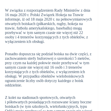
W związku z rozporządzeniem Rady Ministrów z dnia
16 maja 2020 r. Polski Związek Hokeja na Trawie
informuje, iż od 18 maja 2020 r. na pełnowymiarowych
otwartych boiskach (piłkarskich, rugby, hokeja na
trawie, futbolu amerykańskiego, baseballu) mogą
przebywać w tym samym czasie nie więcej niż 22
osoby i 4 trenerów korzystających z tych obiektów, z
wyłączeniem ich obsługi.
Ponadto dopuszcza się podział boiska na dwie części, z
zachowaniem strefy buforowej o szerokości 5 metrów,
przy czym na każdej połowie może przebywać w tym
samym czasie nie więcej niż 16 osób i 3 trenerów
korzystających z tych obiektów, z wyłączeniem ich
obsługi. W przypadku obiektów wieloboiskowych
ograniczenie liczby osób dotyczy każdego z boisk
oddzielnie.
Z kolei na stadionach sportowych, otwartych
i półotwartych posiadających rozsuwane ściany boczne
boiskach (w tym szkolnych, wielofunkcyjnych, typu
Orlik) może przebywać w tym samym czasie nie więcej