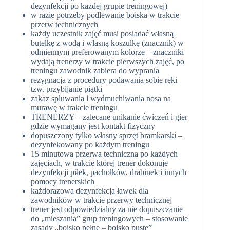
dezynfekcji po każdej grupie treningowej)
w razie potrzeby podlewanie boiska w trakcie
przerw technicznych
każdy uczestnik zajęć musi posiadać własną
butelkę z wodą i własną koszulkę (znacznik) w
odmiennym preferowanym kolorze – znaczniki
wydają trenerzy w trakcie pierwszych zajęć, po
treningu zawodnik zabiera do wyprania
rezygnacja z procedury podawania sobie ręki
tzw. przybijanie piątki
zakaz spluwania i wydmuchiwania nosa na
murawę w trakcie treningu
TRENERZY – zalecane unikanie ćwiczeń i gier
gdzie wymagany jest kontakt fizyczny
dopuszczony tylko własny sprzęt bramkarski –
dezynfekowany po każdym treningu
15 minutowa przerwa techniczna po każdych
zajęciach, w trakcie której trener dokonuje
dezynfekcji piłek, pachołków, drabinek i innych
pomocy trenerskich
każdorazowa dezynfekcja ławek dla
zawodników w trakcie przerwy technicznej
trener jest odpowiedzialny za nie dopuszczanie
do „mieszania” grup treningowych – stosowanie
zasady „boisko pełne – boisko puste”