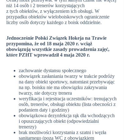
niż 14 osób i 2 trenerów korzystających
z tych obiektów, z wyłączeniem ich obsługi. W
przypadku obiektów wieloboiskowych ograniczenie
liczby osób dotyczy każdego z boisk oddzielnie.
Jednocześnie Polski Związek Hokeja na Trawie
przypomina, że od 18 maja 2020 r. wciąż
obowiązują wszystkie zasady prowadzenia zajęć,
które PZHT wprowadził 4 maja 2020 r.
zachowanie dystansu społecznego
obowiązek zasłaniania twarzy w trakcie podróży
na dany obiekt sportowy, natomiast przebywając
na np. boisku nie ma obowiązku zakrywania
twarzy, nie dotyczy trenera
weryfikacja i rejestracja uczestników: trenujących
osób, trenerów, obsługi obiektu (lista obecności z
podaniem daty i godziny)
obowiązkowa dezynfekcja rąk dla wchodzących
i opuszczających obiekt (odpowiedzialni
trenerzy)
brak możliwości korzystania z szatni i węzła
sanitarnego (poza WC z obowiązkiem