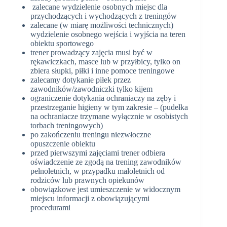
zalecane wydzielenie osobnych miejsc dla
przychodzących i wychodzących z treningów
zalecane (w miarę możliwości technicznych)
wydzielenie osobnego wejścia i wyjścia na teren
obiektu sportowego
trener prowadzący zajęcia musi być w
rękawiczkach, masce lub w przyłbicy, tylko on
zbiera słupki, piłki i inne pomoce treningowe
zalecamy dotykanie piłek przez
zawodników/zawodniczki tylko kijem
ograniczenie dotykania ochraniaczy na zęby i
przestrzeganie higieny w tym zakresie – (pudełka
na ochraniacze trzymane wyłącznie w osobistych
torbach treningowych)
po zakończeniu treningu niezwłoczne
opuszczenie obiektu
przed pierwszymi zajęciami trener odbiera
oświadczenie ze zgodą na trening zawodników
pełnoletnich, w przypadku małoletnich od
rodziców lub prawnych opiekunów
obowiązkowe jest umieszczenie w widocznym
miejscu informacji z obowiązującymi
procedurami