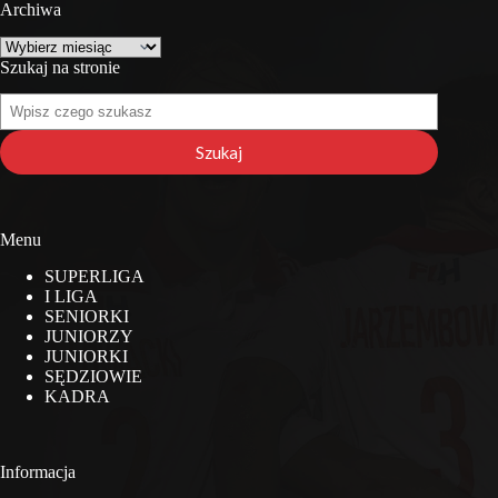
Archiwa
Archiwa
Szukaj na stronie
Szukaj
na
stronie
Szukaj
Menu
SUPERLIGA
I LIGA
SENIORKI
JUNIORZY
JUNIORKI
SĘDZIOWIE
KADRA
Informacja