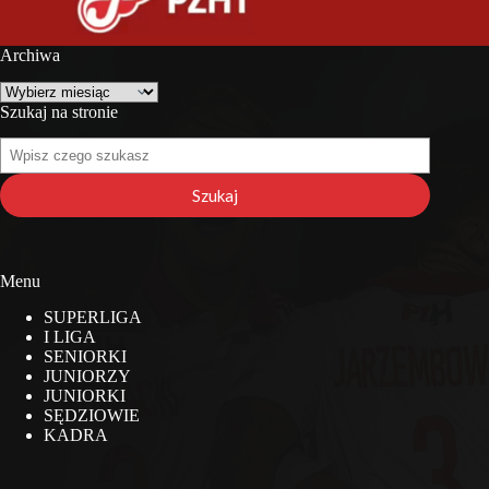
Archiwa
Archiwa
Szukaj na stronie
Szukaj
na
stronie
Szukaj
Menu
SUPERLIGA
I LIGA
SENIORKI
JUNIORZY
JUNIORKI
SĘDZIOWIE
KADRA