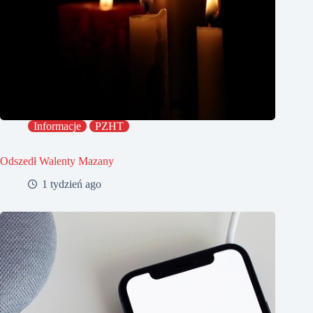
Informacje
PZHT
Odszedł Walenty Mazany
1 tydzień ago