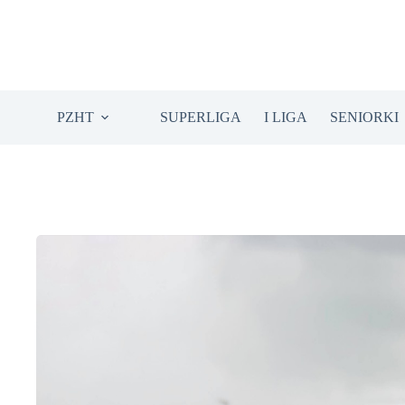
Przejdź
do
treści
PZHT
SUPERLIGA
I LIGA
SENIORKI