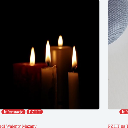
Informacje
PZHT
Inf
edł Walenty Mazany
PZHT na 