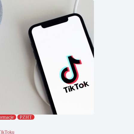
ormacje
PZHT
TikToku