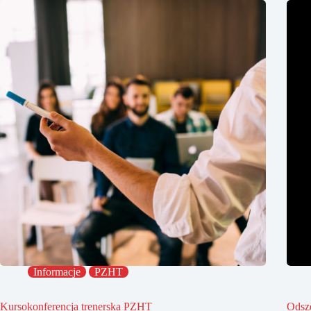
Informacje
PZHT
Kursokonferencja trenerska PZHT
Odsz