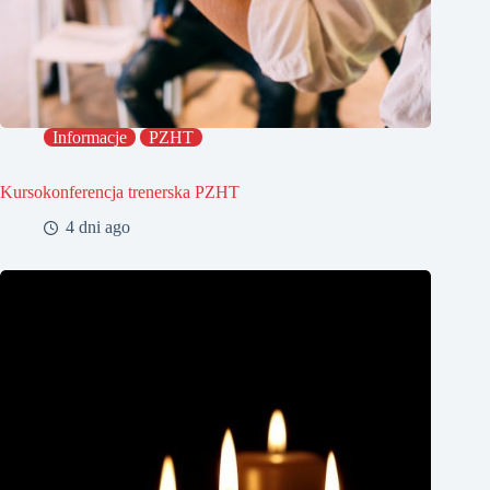
Informacje
PZHT
Kursokonferencja trenerska PZHT
4 dni ago